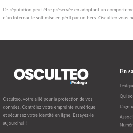
L’e-réputation peut être préservée en adoptant un comportement
d’un internaute soit mise en péril par un tiers. Osculteo vous
En sa
Lexiqu
Qui s
Osculteo, votre allié pour la protection de vos
L’agen
données. Contrôlez votre empreinte numérique
et sécurisez votre identité en ligne. Essayez-le
Associ
aujourd’hui !
Numér