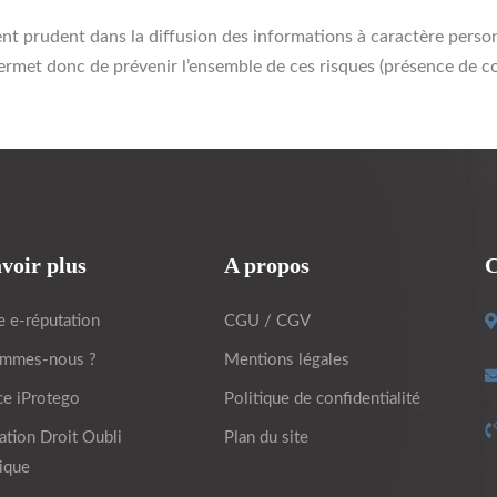
 prudent dans la diffusion des informations à caractère personnel
 permet donc de prévenir l’ensemble de ces risques (présence de 
voir plus
A propos
C
e e-réputation
CGU / CGV
ommes-nous ?
Mentions légales
ce iProtego
Politique de confidentialité
ation Droit Oubli
Plan du site
ique