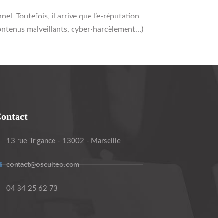
. Toutefois, il arrive que l’e-réputation
contenus malveillants, cyber-harcèlement…)
ontact
13 rue Trigance - 13002 - Marseille
contact@osculteo.com
04 84 25 62 73