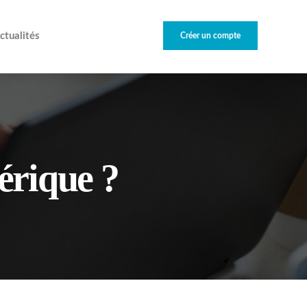
ctualités
Créer un compte
érique ?