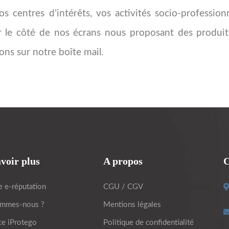
 centres d’intérêts, vos activités socio-profession
r le côté de nos écrans nous proposant des produits
s sur notre boîte mail.
voir plus
A propos
C
e e-réputation
CGU / CGV
ommes-nous ?
Mentions légales
ce iProtego
Politique de confidentialité