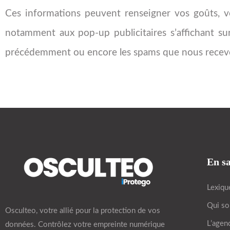
Ces informations peuvent renseigner vos goûts, vos
notamment aux pop-up publicitaires s’affichant su
précédemment ou encore les spams que nous recevon
En sa
Lexiqu
Qui s
Osculteo, votre allié pour la protection de vos
L’agen
données. Contrôlez votre empreinte numérique