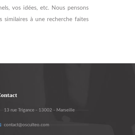
nels, vos idées, etc. Nous pensons
 similaires à une recherche faites
ontact
13 rue Trigance - 13002 - Marseille
contact@osculteo.com